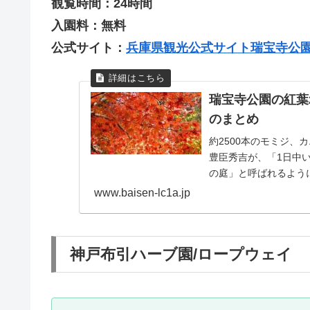
観覧時間：24時間
入園料：無料
公式サイト：
兵庫県観光公式サイト瑞宝寺公
瑞宝寺公園の紅葉
のまとめ
約2500本のモミジ、
豊臣秀吉が、「1日中
の庭」と呼ばれるように
www.baisen-lc1a.jp
神戸布引ハーブ園/ロープウェイ