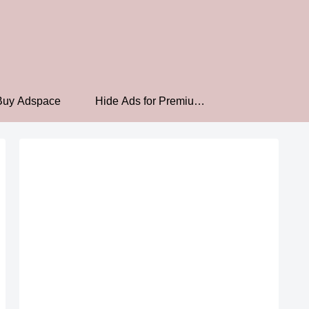
Buy Adspace
Hide Ads for Premium
Members