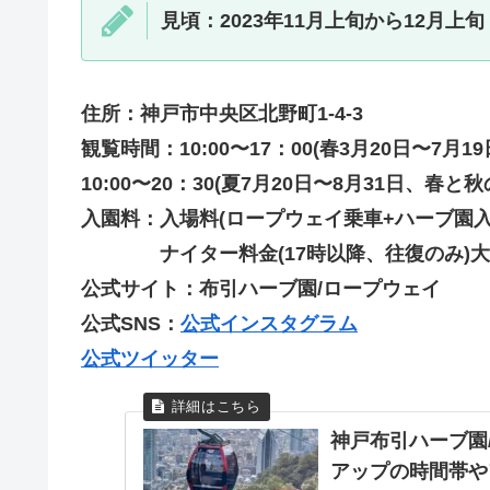
見頃：2023年11月上旬から12月上旬
住所：神戸市中央区北野町1-4-3
観覧時間：10:00〜17：00(春3月20日〜7月1
10:00〜20：30(夏7月20日〜8月31日、春と
入園料：入場料(ロープウェイ乗車+ハーブ園入場
ナイター料金(17時以降、往復のみ)大人9
公式サイト：布引ハーブ園/ロープウェイ
公式
SNS：
公式インスタグラム
公式ツイッター
神戸布引ハーブ園
アップの時間帯や