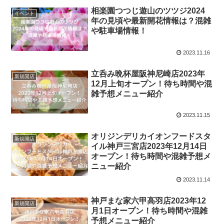
相楽園つつじ遊山のツツジ2024
イベント
年の見頃や最新開花情報は？混雑
や駐車場情報！
2023.11.16
立呑み晩杯屋阪神尼崎店2023年
新規開店
12月上旬オープン！待ち時間や混
雑予想メニュー紹介
2023.11.15
オリジンデリカイオンフードスタ
新規開店
イル神戸三宮店2023年12月14日
オープン！待ち時間や混雑予想メ
ニュー紹介
2023.11.14
神戸まな家六甲高羽店2023年12
新規開店
月1日オープン！待ち時間や混雑
予想メニュー紹介