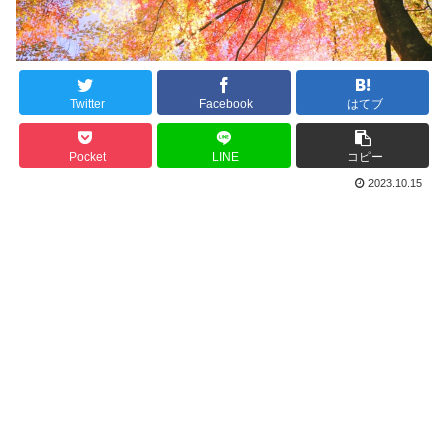
Twitter
Facebook
はてブ
Pocket
LINE
コピー
2023.10.15