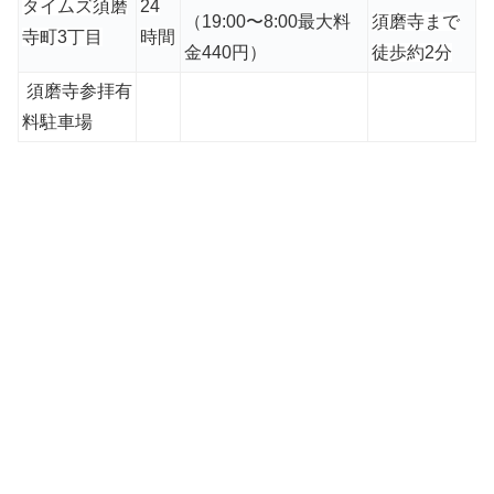
タイムズ須磨
24
（19:00〜8:00最大料
須磨寺まで
寺町3丁目
時間
金440円）
徒歩約2分
須磨寺参拝有
料駐車場