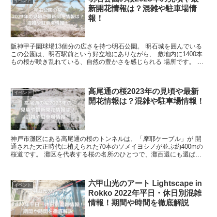
イベント
新開花情報は？混雑や駐車場情
報！
阪神甲子園球場13個分の広さを持つ明石公園。 明石城を囲んでいる
この公園は、明石駅前という好立地にありながら、 敷地内に1400本
もの桜が咲き乱れている、自然の豊かさを感じられる 場所です。 園
内の剛の池周辺に咲き誇る桜は、...
高尾通の桜2023年の見頃や最新
イベント
開花情報は？混雑や駐車場情報！
神戸市灘区にある高尾通の桜のトンネルは、「摩耶ケーブル」が 開
通された大正時代に植えられた70本のソメイヨシノが並ぶ約400mの
桜道です。 灘区を代表する桜の名所のひとつで、灘百選にも選ばれ
ています。 摩耶ケーブル駅の東側...
六甲山光のアート Lightscape in
イベント
Rokko 2022年平日・休日別混雑
情報！期間や時間を徹底解説