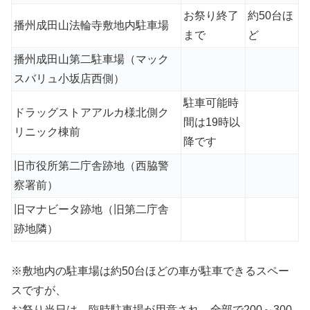
お祭り終了
約50台ほ
播州成田山法輪寺敷地内駐車場
まで
ど
播州成田山第二駐車場（マック
スバリュ小坂店西側）
駐車可能時
ドラッグストアアルカ様北側ク
間は19時以
リニック棟前
降です
旧市役所第二庁舎跡地（西脇警
察署前）
旧マナビータ跡地（旧第二庁舎
跡地隣）
※敷地内の駐車場は約50台ほどの車が駐車できるスペー
スですが、
お祭り当日は、臨時駐車場が用意され、全部で200～300