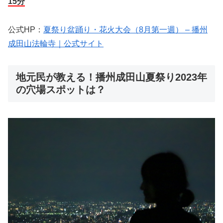
15分
公式HP：
夏祭り盆踊り・花火大会（8月第一週） – 播州
成田山法輪寺｜公式サイト
地元民が教える！播州成田山夏祭り2023年
の穴場スポットは？