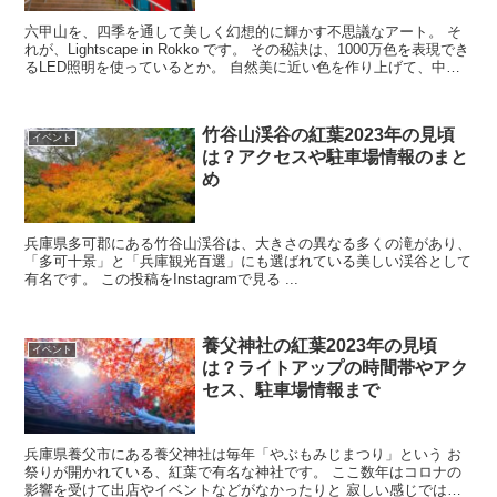
六甲山を、四季を通して美しく幻想的に輝かす不思議なアート。 そ
れが、Lightscape in Rokko です。 その秘訣は、1000万色を表現でき
るLED照明を使っているとか。 自然美に近い色を作り上げて、中か
ら照らし...
竹谷山渓谷の紅葉2023年の見頃
イベント
は？アクセスや駐車場情報のまと
め
兵庫県多可郡にある竹谷山渓谷は、大きさの異なる多くの滝があり、
「多可十景」と「兵庫観光百選」にも選ばれている美しい渓谷として
有名です。 この投稿をInstagramで見る ...
養父神社の紅葉2023年の見頃
イベント
は？ライトアップの時間帯やアク
セス、駐車場情報まで
兵庫県養父市にある養父神社は毎年「やぶもみじまつり」という お
祭りが開かれている、紅葉で有名な神社です。 ここ数年はコロナの
影響を受けて出店やイベントなどがなかったりと 寂しい感じではあ