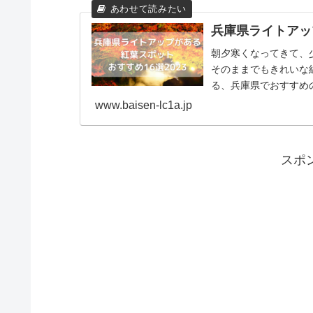
兵庫県ライトアッ
朝夕寒くなってきて、
そのままでもきれいな
る、兵庫県でおすすめ
た...
www.baisen-lc1a.jp
スポ