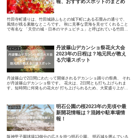
報、おすすめスポットのまとめ
竹田寺町通りは、竹田城跡ふもとの城下町にある石畳みの通りで、
風情が残る素敵なところです。 秋に見事な雲海を見せてくれること
で有名な 「天空の城・日本のマチュピチュ」と呼ばれている竹田城
跡。 竹田寺町通りには竹田城跡とのつな...
丹波篠山デカンショ祭花火大会
イベント
2023年の日程は？地元民が教え
る穴場スポット
丹波篠山で2日間にわたって開催されるデカンショ踊りの祭典、 それ
が丹波篠山デカンショ祭です。 花火は、2日間とも打ち上げられま
す。短時間に何発もの花火が 打ち上げられるため、大変盛り上がり
ます。 デカンショとは何でしょう。 ...
明石公園の桜2023年の見頃や最
イベント
新開花情報は？混雑や駐車場情
報！
阪神甲子園球場13個分の広さを持つ明石公園。 明石城を囲んでいる