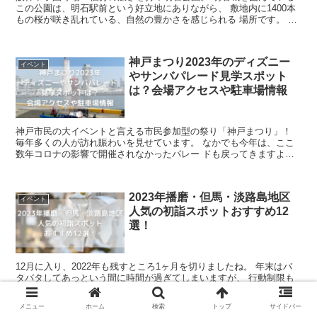
この公園は、明石駅前という好立地にありながら、 敷地内に1400本
もの桜が咲き乱れている、自然の豊かさを感じられる 場所です。 園
内の剛の池周辺に咲き誇る桜は、...
神戸まつり2023年のディズニー
イベント
やサンバパレード見学スポット
は？会場アクセスや駐車場情報
神戸市民の大イベントと言える市民参加型の祭り「神戸まつり」！
毎年多くの人が訪れ賑わいを見せています。 なかでも今年は、ここ
数年コロナの影響で開催されなかったパレー ドも戻ってきますよ。
港の行事や各区のまつりとメインフ...
2023年播磨・但馬・淡路島地区
イベント
人気の初詣スポットおすすめ12
選！
12月に入り、2022年も残すところ1ヶ月を切りましたね。 年末はバ
タバタしてあっという間に時間が過ぎてしまいますが、 行動制限も
緩和されたので、2023年こそは初詣にゆっくりと 行きたいなぁと思
っている方も多いのではないでしょう...
メニュー
ホーム
検索
トップ
サイドバー