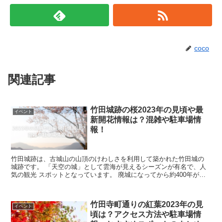
coco
関連記事
竹田城跡の桜2023年の見頃や最
イベント
新開花情報は？混雑や駐車場情
報！
竹田城跡は、古城山の山頂のけわしさを利用して築かれた竹田城の
城跡です。 「天空の城」として雲海が見えるシーズンが有名で、人
気の観光 スポットとなっています。 廃城になってから約400年が経
った今も、ほぼ当時のままの姿で残る...
竹田寺町通りの紅葉2023年の見
イベント
頃は？アクセス方法や駐車場情