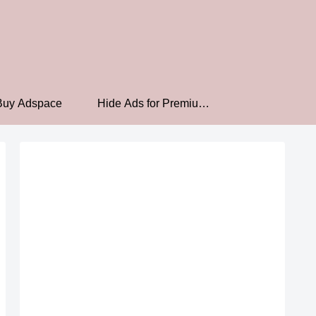
Buy Adspace
Hide Ads for Premium
Members