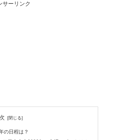
ンサーリンク
次
3年の日程は？