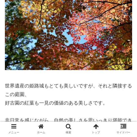
世界遺産の姫路城もとても美しいですが、それと隣接する
この庭園、
好古園の紅葉も一見の価値のある美しさです。
非日常を感じながら、自然の美しさを思いっきり堪能でき
ます。
メニュー
ホーム
検索
トップ
サイドバー