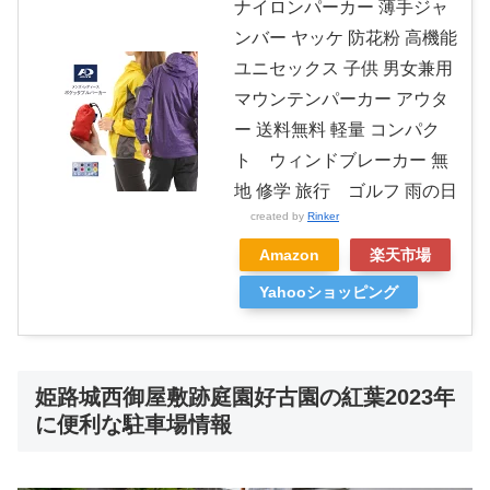
ナイロンパーカー 薄手ジャ
ンバー ヤッケ 防花粉 高機能
ユニセックス 子供 男女兼用
マウンテンパーカー アウタ
ー 送料無料 軽量 コンパク
ト ウィンドブレーカー 無
地 修学 旅行 ゴルフ 雨の日
created by
Rinker
Amazon
楽天市場
Yahooショッピング
姫路城西御屋敷跡庭園好古園の紅葉2023年
に便利な駐車場情報