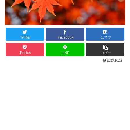
Twitter
Facebook
はてブ
Pocket
LINE
コピー
2023.10.19