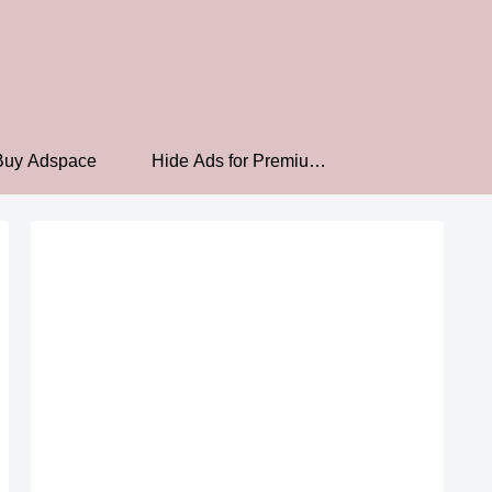
Buy Adspace
Hide Ads for Premium
Members