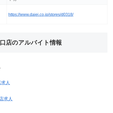
https://www.daiei.co.jp/stores/d0318/
口店のアルバイト情報
。
店求人
店求人