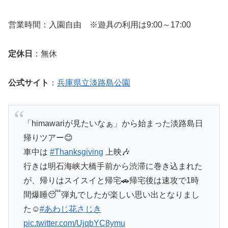
営業時間：入園自由 ※遊具の利用は9:00～17:00
定休日
：無休
公式サイト
：
兵庫県立淡路島公園
「himawariが見たいなぁ」から始まった淡路島日
帰りツアー😊
車中は
#Thanksgiving
上映🎶
行きは明石海峡大橋手前から渋滞に巻き込まれた
が、帰りはスイスイと帰宅🚗帰宅後は速攻で1時
間爆睡😴弾丸でしたが楽しい思い出となりまし
た☺️
#あわじ花さじき
pic.twitter.com/UjqbYC8ymu