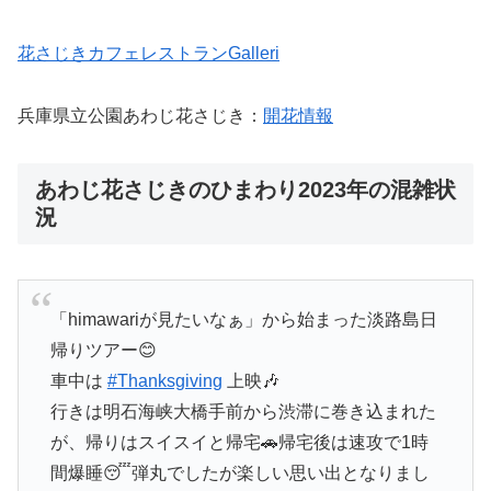
花さじきカフェレストランGalleri
兵庫県立公園あわじ花さじき：
開花情報
あわじ花さじきのひまわり2023年の混雑状
況
「himawariが見たいなぁ」から始まった淡路島日
帰りツアー😊
車中は
#Thanksgiving
上映🎶
行きは明石海峡大橋手前から渋滞に巻き込まれた
が、帰りはスイスイと帰宅🚗帰宅後は速攻で1時
間爆睡😴弾丸でしたが楽しい思い出となりまし