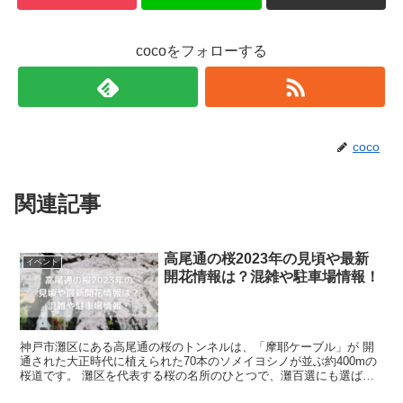
cocoをフォローする
coco
関連記事
高尾通の桜2023年の見頃や最新
イベント
開花情報は？混雑や駐車場情報！
神戸市灘区にある高尾通の桜のトンネルは、「摩耶ケーブル」が 開
通された大正時代に植えられた70本のソメイヨシノが並ぶ約400mの
桜道です。 灘区を代表する桜の名所のひとつで、灘百選にも選ばれ
ています。 摩耶ケーブル駅の東側...