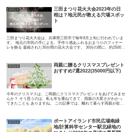
三田まつり花火大会2023年の日
イベント
程は？地元民が教える穴場スポッ
ト
三田まつり花火大会は、兵庫県三田市で毎年8月上旬に行われていま
す。 地元の市民の手による、手作り感あふれるおまつりのフィナー
レを飾る 凝縮された30分間の花火大会です。 30分の間に、約2500発
の花火が息をつく間もなく連続し...
両親に贈るクリスマスプレゼント
イベント
おすすめ7選2022(35000円以下)
今年のクリスマスは、ご両親にクリスマスプレゼントをあげてみませ
んか？ そう思うのは、私も年を重ねてきて、両親の大変さがわかっ
てきたことも ありますね。 この記事では、離れて暮らす両親が欲し
がっている商品をまとめてみました。 ...
ポートアイランド市民広場南緑
イベント
地/計算科学センター駅北緑地の