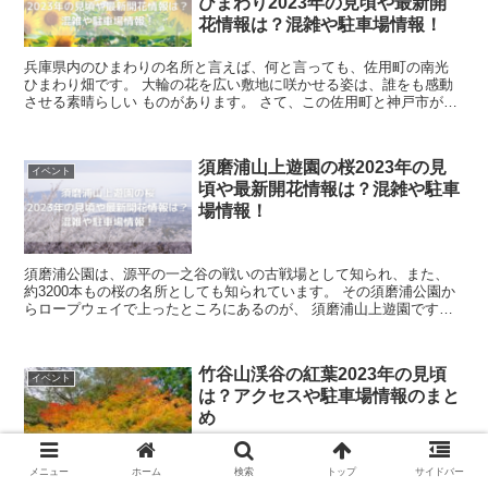
ひまわり2023年の見頃や最新開
花情報は？混雑や駐車場情報！
兵庫県内のひまわりの名所と言えば、何と言っても、佐用町の南光
ひまわり畑です。 大輪の花を広い敷地に咲かせる姿は、誰をも感動
させる素晴らしい ものがあります。 さて、この佐用町と神戸市が、
震災や豪雨災害などを連携して乗り ...
須磨浦山上遊園の桜2023年の見
イベント
頃や最新開花情報は？混雑や駐車
場情報！
須磨浦公園は、源平の一之谷の戦いの古戦場として知られ、また、
約3200本もの桜の名所としても知られています。 その須磨浦公園か
らロープウェイで上ったところにあるのが、 須磨浦山上遊園です。
こちらから見る桜も、本当に素晴ら...
竹谷山渓谷の紅葉2023年の見頃
イベント
は？アクセスや駐車場情報のまと
め
メニュー
ホーム
検索
トップ
サイドバー
兵庫県多可郡にある竹谷山渓谷は、大きさの異なる多くの滝があり、