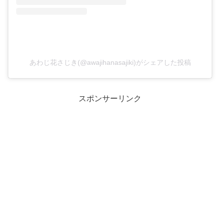
あわじ花さじき(@awajihanasajiki)がシェアした投稿
スポンサーリンク