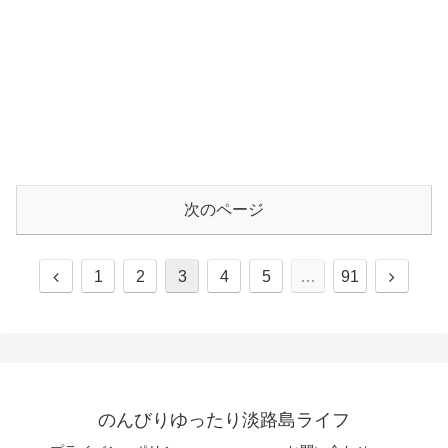
次のページ
1
2
3
4
5
…
91
のんびりゆったり淡路島ライフ