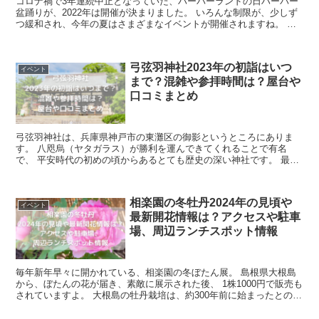
コロナ禍で3年連続中止となっていた、ハーバーランドの日ハーバー
盆踊りが、2022年は開催が決まりました。 いろんな制限が、少しず
つ緩和され、今年の夏はさまざまなイベントが開催されますね。 ま
だまだコロナ感染症との付き合いは続きま...
弓弦羽神社2023年の初詣はいつ
イベント
まで？混雑や参拝時間は？屋台や
口コミまとめ
弓弦羽神社は、兵庫県神戸市の東灘区の御影というところにありま
す。 八咫烏（ヤタガラス）が勝利を運んできてくれることで有名
で、 平安時代の初めの頃からあるとても歴史の深い神社です。 最近
では、フィギュアスケーターの羽生結弦選手ゆ...
相楽園の冬牡丹2024年の見頃や
イベント
最新開花情報は？アクセスや駐車
場、周辺ランチスポット情報
毎年新年早々に開かれている、相楽園の冬ぼたん展。 島根県大根島
から、ぼたんの花が届き、素敵に展示された後、 1株1000円で販売も
されていますよ。 大根島の牡丹栽培は、約300年前に始まったとのこ
とです。 当時は、種類も...