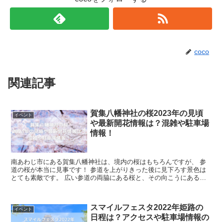
coco
関連記事
賀集八幡神社の桜2023年の見頃
イベント
や最新開花情報は？混雑や駐車場
情報！
南あわじ市にある賀集八幡神社は、境内の桜はもちろんですが、 参
道の桜が本当に見事です！ 参道を上がりきった後に見下ろす景色は
とても素敵です。 広い参道の両脇にある桜と、その向こうにある空
や山の景色を一緒に みると本当に気持ち...
スマイルフェスタ2022年姫路の
イベント
日程は？アクセスや駐車場情報の