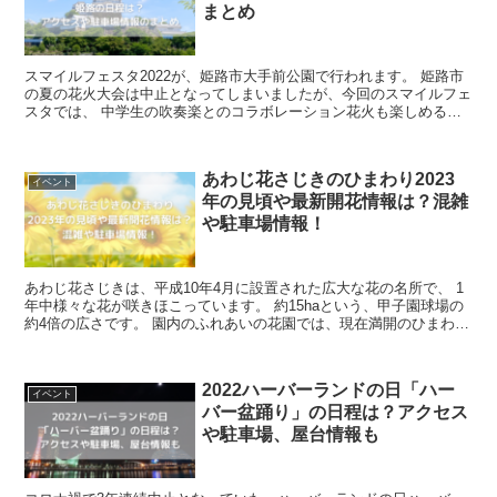
まとめ
スマイルフェスタ2022が、姫路市大手前公園で行われます。 姫路市
の夏の花火大会は中止となってしまいましたが、今回のスマイルフェ
スタでは、 中学生の吹奏楽とのコラボレーション花火も楽しめるよ
うですよ。 夏のイベントもまだまだコ...
あわじ花さじきのひまわり2023
イベント
年の見頃や最新開花情報は？混雑
や駐車場情報！
あわじ花さじきは、平成10年4月に設置された広大な花の名所で、 1
年中様々な花が咲きほこっています。 約15haという、甲子園球場の
約4倍の広さです。 園内のふれあいの花園では、現在満開のひまわり
が咲きほこって います。 ...
2022ハーバーランドの日「ハー
イベント
バー盆踊り」の日程は？アクセス
や駐車場、屋台情報も