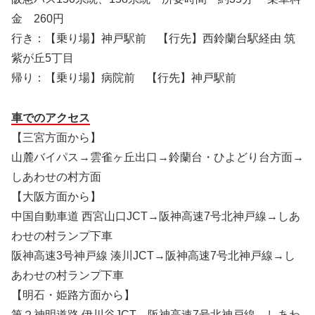
金 260円
行き：【乗り場】神戸駅前 【行先】西鈴蘭台駅経由 筑
紫が丘5丁目
帰り：【乗り場】病院前 【行先】神戸駅前
車でのアクセス
【三宮方面から】
山麓バイパス→雲雀ヶ丘出口→鈴蘭台・ひよどり台方面→
しあわせの村方面
【大阪方面から】
中国自動車道 西宮山口JCT→阪神高速7号北神戸線→しあ
わせの村ランプ下車
阪神高速3号神戸線 湊川JCT→阪神高速7号北神戸線→し
あわせの村ランプ下車
【明石・姫路方面から】
第２神明道路 伊川谷JCT→阪神高速7号北神戸線→しあわ