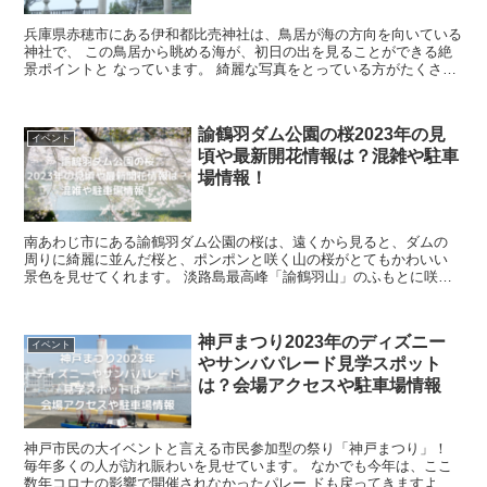
兵庫県赤穂市にある伊和都比売神社は、鳥居が海の方向を向いている
神社で、 この鳥居から眺める海が、初日の出を見ることができる絶
景ポイントと なっています。 綺麗な写真をとっている方がたくさん
いますよ。 伊和都比売神社は、平安時...
諭鶴羽ダム公園の桜2023年の見
イベント
頃や最新開花情報は？混雑や駐車
場情報！
南あわじ市にある諭鶴羽ダム公園の桜は、遠くから見ると、ダムの
周りに綺麗に並んだ桜と、ポンポンと咲く山の桜がとてもかわいい
景色を見せてくれます。 淡路島最高峰「諭鶴羽山」のふもとに咲く
ソメイヨシノは約800本も あり、本当に素...
神戸まつり2023年のディズニー
イベント
やサンバパレード見学スポット
は？会場アクセスや駐車場情報
神戸市民の大イベントと言える市民参加型の祭り「神戸まつり」！
毎年多くの人が訪れ賑わいを見せています。 なかでも今年は、ここ
数年コロナの影響で開催されなかったパレー ドも戻ってきますよ。