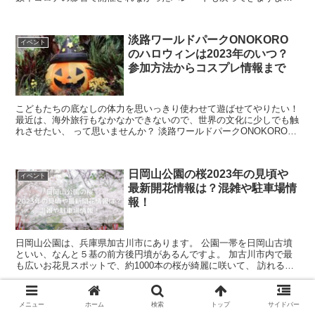
港の行事や各区のまつりとメインフ...
淡路ワールドパークONOKORO
イベント
のハロウィンは2023年のいつ？
参加方法からコスプレ情報まで
こどもたちの底なしの体力を思いっきり使わせて遊ばせてやりたい！
最近は、海外旅行もなかなかできないので、世界の文化に少しでも触
れさせたい、 って思いませんか？ 淡路ワールドパークONOKOROは
そんな期待にきっと応えてくれる ...
日岡山公園の桜2023年の見頃や
イベント
最新開花情報は？混雑や駐車場情
報！
日岡山公園は、兵庫県加古川市にあります。 公園一帯を日岡山古墳
といい、なんと５基の前方後円墳があるんですよ。 加古川市内で最
も広いお花見スポットで、約1000本の桜が綺麗に咲いて、 訪れる人
を楽しませてくれます。 夜には...
メニュー
ホーム
検索
トップ
サイドバー
みっきぃ夏祭り花火大会2023年
イベント