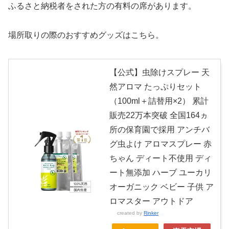
ふるさと納税者をされた方の有料の席があります。
場所取りの際のおすすめグッズはこちら。
【公式】虫除けスプレー 天
然アロマ たっぷりセット
（100ml＋詰替用×2） 累計
販売22万本突破 全国164ヵ
所の保育園で採用 アンチバ
グ虫よけ アロマスプレー 赤
ちゃん ディート不使用 ディ
ート無添加 ハーブ ユーカリ
オーガニック ベビー 子供 ア
ロマスター アウトドア
created by
Rinker