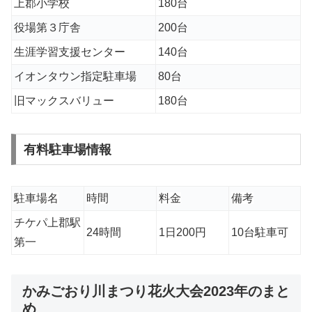
上郡小学校
180台
役場第３庁舎
200台
生涯学習支援センター
140台
イオンタウン指定駐車場
80台
旧マックスバリュー
180台
有料駐車場情報
駐車場名
時間
料金
備考
チケパ上郡駅
24時間
1日200円
10台駐車可
第一
かみごおり川まつり花火大会2023年のまと
め