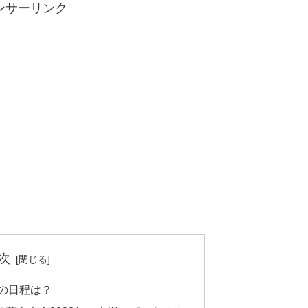
ンサーリンク
次
年の日程は？