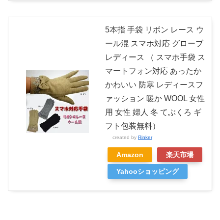
5本指 手袋 リボン レース ウ
ール混 スマホ対応 グローブ
レディース （ スマホ手袋 ス
マートフォン対応 あったか
かわいい 防寒 レディースフ
ァッション 暖か WOOL 女性
用 女性 婦人 冬 てぶくろ ギ
フト包装無料）
created by
Rinker
Amazon
楽天市場
Yahooショッピング