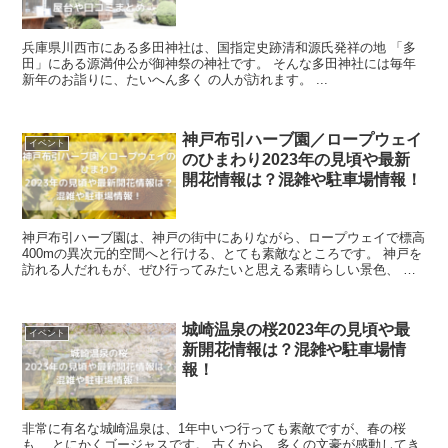
兵庫県川西市にある多田神社は、国指定史跡清和源氏発祥の地 「多
田」にある源満仲公が御神祭の神社です。 そんな多田神社には毎年
新年のお詣りに、たいへん多く の人が訪れます。 ...
神戸布引ハーブ園／ロープウェイ
イベント
のひまわり2023年の見頃や最新
開花情報は？混雑や駐車場情報！
神戸布引ハーブ園は、神戸の街中にありながら、ロープウェイで標高
400mの異次元的空間へと行ける、とても素敵なところです。 神戸を
訪れる人だれもが、ぜひ行ってみたいと思える素晴らしい景色、 自
然を思いっきり堪能できます。 夏...
城崎温泉の桜2023年の見頃や最
イベント
新開花情報は？混雑や駐車場情
報！
非常に有名な城崎温泉は、1年中いつ行っても素敵ですが、春の桜
も、 とにかくゴージャスです。 古くから、多くの文豪が感動してき