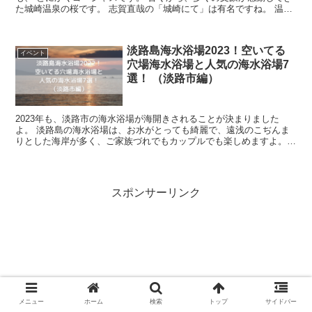
た城崎温泉の桜です。 志賀直哉の「城崎にて」は有名ですね。 温泉
にいろいろ入ることのできる場とし...
淡路島海水浴場2023！空いてる
イベント
穴場海水浴場と人気の海水浴場7
選！ （淡路市編）
2023年も、淡路市の海水浴場が海開きされることが決まりました
よ。 淡路島の海水浴場は、お水がとっても綺麗で、遠浅のこぢんま
りとした海岸が多く、ご家族づれでもカップルでも楽しめますよ。
今回は、淡路島の中でも神戸方面から来られる...
スポンサーリンク
メニュー
ホーム
検索
トップ
サイドバー