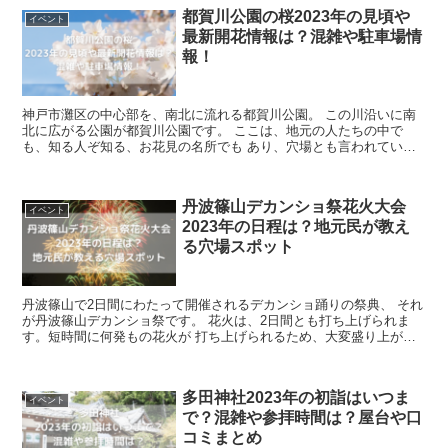
都賀川公園の桜2023年の見頃や
イベント
最新開花情報は？混雑や駐車場情
報！
神戸市灘区の中心部を、南北に流れる都賀川公園。 この川沿いに南
北に広がる公園が都賀川公園です。 ここは、地元の人たちの中で
も、知る人ぞ知る、お花見の名所でも あり、穴場とも言われていま
す。 とにかく、桜がきれい！桜の散歩...
丹波篠山デカンショ祭花火大会
イベント
2023年の日程は？地元民が教え
る穴場スポット
丹波篠山で2日間にわたって開催されるデカンショ踊りの祭典、 それ
が丹波篠山デカンショ祭です。 花火は、2日間とも打ち上げられま
す。短時間に何発もの花火が 打ち上げられるため、大変盛り上がり
ます。 デカンショとは何でしょう。 ...
多田神社2023年の初詣はいつま
イベント
で？混雑や参拝時間は？屋台や口
コミまとめ