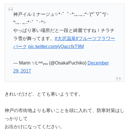
神戸イルミナージュ✨*･゜ﾟ･*:.｡..｡.:*･'(*ﾟ▽ﾟ*)’･
*:.｡. .｡.:*･゜ﾟ･*✨
やっぱり寒い場所だと一段と綺麗ですね！チラチ
ラ雪が舞ってます。
#大沢温泉
#フルーツフラワー
パーク
pic.twitter.com/yQaccfxT9M
— Marin ✨Lᵒᵛᵉᵧₒᵤ (@OsakaPuchiko)
December
29, 2017
きれいだけど、とても寒いようです。
神戸の市街地よりも寒いことを頭に入れて、防寒対策はし
っかりして
お出かけになってください。