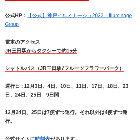
公式HP：
【公式】神戸イルミナージュ2022 – Illuminage
Group
電車のアクセス
JR三田駅からタクシーで約15分
シャトルバス（JR三田駅⇄フルーツフラワーパーク）
運行日 :
12
月
3
日、
4
日、
10
日、
11
日、
17
日、
18
日、
23
日、
2
4
日、
25
日
9
日間
12月24日、25日は7便ずつ運行。それ以外は4便ずつ運
行。
公式サイトに
時刻表
があります。