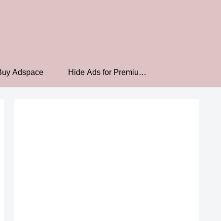
Buy Adspace
Hide Ads for Premium
Members