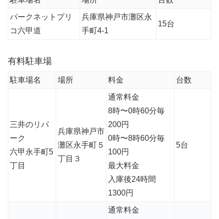
パークネットプリ
兵庫県神戸市灘区永
15台
コ六甲道
手町4-1
有料駐車場
駐車場名
場所
料金
台数
通常料金
8時〜0時60分毎
三井のリパ
200円
兵庫県神戸市
ーク
0時〜8時60分毎
灘区永手町５
5台
六甲永手町5
100円
丁目３
丁目
最大料金
入庫後24時間
1300円
通常料金