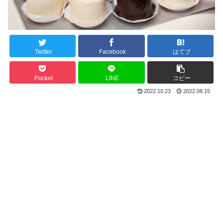
Twitter
Facebook
はてブ
Pocket
LINE
コピー
2022.10.23
2022.08.15