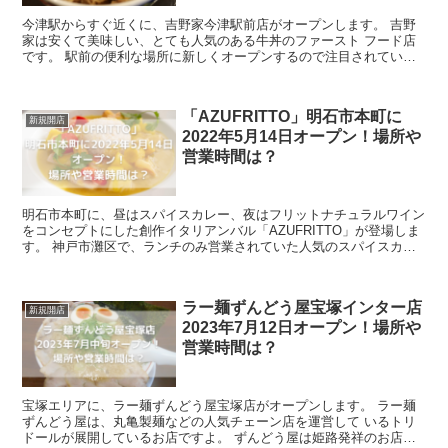
今津駅からすぐ近くに、吉野家今津駅前店がオープンします。 吉野
家は安くて美味しい、とても人気のある牛丼のファースト フード店
です。 駅前の便利な場所に新しくオープンするので注目されていま
すよ。 こちらの店舗は、テイクアウ...
「AZUFRITTO」明石市本町に
新規開店
2022年5月14日オープン！場所や
営業時間は？
明石市本町に、昼はスパイスカレー、夜はフリットナチュラルワイン
をコンセプトにした創作イタリアンバル「AZUFRITTO」が登場しま
す。 神戸市灘区で、ランチのみ営業されていた人気のスパイスカレ
ー店「スパイスカリーリベルタ」さんが、明石...
ラー麺ずんどう屋宝塚インター店
新規開店
2023年7月12日オープン！場所や
営業時間は？
宝塚エリアに、ラー麺ずんどう屋宝塚店がオープンします。 ラー麺
ずんどう屋は、丸亀製麺などの人気チェーン店を運営して いるトリ
ドールが展開しているお店ですよ。 ずんどう屋は姫路発祥のお店で