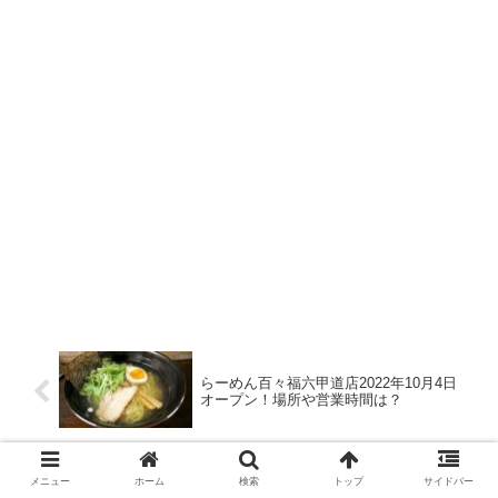
らーめん百々福六甲道店2022年10月4日
オープン！場所や営業時間は？
メニュー
ホーム
検索
トップ
サイドバー
ホリーズカフェウエステ垂水店2022年9