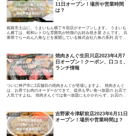
11日オープン！場所や営業時間
は？
姫路市土山に、うまいもん横丁今宿店がオープンします。 うまいも
ん横丁は、昭和レトロな雰囲気が特徴のお好み焼き屋 さんです。 兵
庫県でらーめん八角などを展開している株式会社八角の系列 店で、
テレビでも度々取り上げられる人気店で...
焼肉きんぐ生田川店2023年4月7
新規開店
日オープン！クーポン、口コミ、
ランチ情報
ついに神戸市に2店舗目の焼肉きんぐが登場しますよ。 焼肉きんぐ
は、お席でお肉のオーダーができて、提供も早い食べ放題の お店で
人気ですよね。 焼肉きんぐでは食べ放題にもかかわらず、お店の方
（焼肉ポリス）が おいしい焼肉の焼き方...
吉野家今津駅前店2023年6月11日
新規開店
オープン！場所や営業時間は？