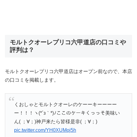
モルトクオーレプリコ六甲道店の口コミや
評判は？
モルトクオーレプリコ六甲道店はオープン前なので、本店
の口コミを掲載します。
くおしゃとモルトクオーレのケーーキーーーー
ー！！！ヽ(*´з｀*)ﾉここのケーキくっっそ美味い
ん( ；∀；)神戸来たら皆様是非( ；∀；)
pic.twitter.com/YH0XUMoj5h