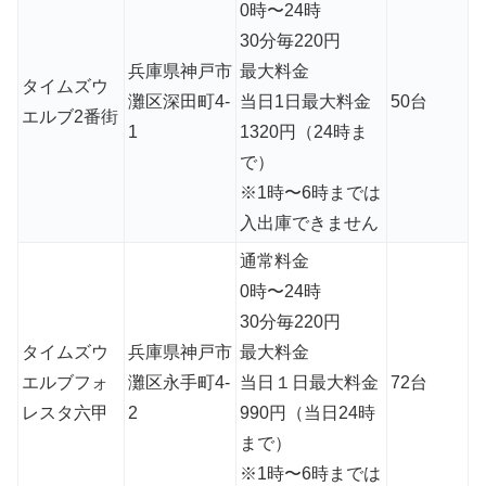
0時〜24時
30分毎220円
兵庫県神戸市
最大料金
タイムズウ
灘区深田町4-
当日1日最大料金
50台
エルブ2番街
1
1320円（24時ま
で）
※1時〜6時までは
入出庫できません
通常料金
0時〜24時
30分毎220円
タイムズウ
兵庫県神戸市
最大料金
エルブフォ
灘区永手町4-
当日１日最大料金
72台
レスタ六甲
2
990円（当日24時
まで）
※1時〜6時までは