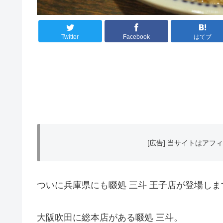
Twitter
Facebook
はてブ
[広告] 当サイトはア
ついに兵庫県にも啜処 三斗 王子店が登場しま
大阪吹田に総本店がある啜処 三斗。