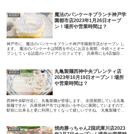
というとステーキが有名なのですが、...
魔法のパンケーキブランチ神戸学
新規開店
園都市店2023年1月26日オープ
ン！場所や営業時間は？
神戸市に、魔法のパンケーキブランチ神戸学園都市店がオープン し
ます。 魔法のパンケーキは関西を中心にお店を展開、今続々とオー
プンして いる話題のハワイアンカフェです。 兵庫県にも4店舗目の
オープンということで注目が集まってい...
丸亀製麺西神中央プレンティ店
新規開店
2023年10月19日オープン！場所
や営業時間は？
西神中央駅付近に、丸亀製麺が登場します。 全国展開している丸亀
製麺ですが、兵庫県神戸市では海沿いを中心に展開していますので、
駅前に出来ると更に利用しすくなって嬉しいですね。 丸亀製麺で
は、すべてのお店に「麺職人」がいるため、うち...
焼肉勝っちゃん2国武庫川店2023
新規開店