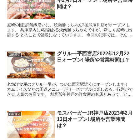
年2月7日オープン！場所や営業時
間は？
尼崎の国道2号線沿いに、焼肉勝っちゃん2国武庫川店がオープン し
ます。 兵庫県内に4店舗ある焼肉勝っちゃんですが、新しく尼崎に出
店する とのことで話題になっていますよ。 今回の記事では、そんな
焼肉勝っちゃん2国武庫川店のメニ...
グリル一平西宮店2022年12月22
新規開店
日オープン! 場所や営業時間は？
老舗洋食屋のグリル一平が、ついに西宮駅近くにオープンします！
オムライスなどの王道メニューがリーズナブルに楽しめる、行列がで
きる 人気のお店です。 創業70年神戸の洋食屋の名店とあって、とて
も注目されそうですね！ 今回の...
モスバーガーJR神戸店2023年2月
新規開店
13日オープン! 場所や営業時間
は？