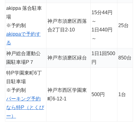
akippa 落合駐車
15分44円
場
神戸市須磨区西落
～
※予約制
25台
合2丁目2-10
1日440円
akippaで予約す
～
る
神戸総合運動公
1日1回500
神戸市須磨区緑台
850台
園駐車場P７
円
特P学園東町6丁
目駐車場
※予約制
神戸市西区学園東
500円
1台
パーキング予約
町6-12-1
なら特P（とくぴ
ー）