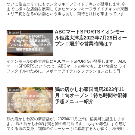
ついに住吉エリアにもケンタッキーフライドチキンが登場します 今
までに様々な店舗を展開してきたケンタッキーフライドチキンの東灘
エリア初となるの店舗という事もあり、期待と注目が集まっていま
す。 今回の記事では、そんなケンタッキーフラ...
ABCマートSPORTSイオンモー
新規開店
ル姫路大津店2023年7月29日オー
プン！場所や営業時間は？
イオンモール姫路大津店にABCマートSPORTSが登場します。 ABC
マートSPORTSというのは、ABCマートの中でも、より快適な ライ
フスタイルのために、スポーツアイテムをファッションとして日 常
提案するというコンセプトをもっ...
鶏の店かしわ家国岡店2023年11
新規開店
月上旬オープン！待ち時間や混雑
予想メニュー紹介
鶏の店かしわ家の新店舗が、2023年11月上旬、稲美町に誕生します
よ。 鶏の店かしわ家は鶏と卵の専門店です。 もはや赤色にすら感じ
てくる卵の黄身、鶏肉のジューシーさに感激する人が多く、稲美町の
名店になっています。 人気の卵...