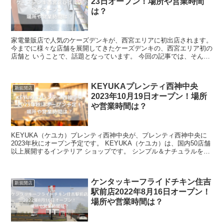
23日オープン！場所や営業時間
は？
家電量販店で人気のケーズデンキが、西宮エリアに初出店されます。
今までに様々な店舗を展開してきたケーズデンキの、西宮エリア初の
店舗と いうことで、話題となっています。 今回の記事では、そんな
ケーズデンキ西宮えびす南店の場所、営...
KEYUKAプレンティ西神中央
新規開店
2023年10月19日オープン！場所
や営業時間は？
KEYUKA（ケユカ）プレンティ西神中央が、プレンティ西神中央に
2023年秋にオープン予定です。 KEYUKA（ケユカ）は、国内50店舗
以上展開するインテリア ショップです。 シンプル＆ナチュラルをコ
ンセプトに、家具や雑貨...
ケンタッキーフライドチキン住吉
新規開店
駅前店2022年8月16日オープン！
場所や営業時間は？