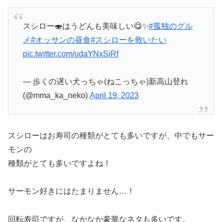
スシロー🍣はうどんも美味しい😋✨
#孤独のグル
メ
#オッサンの昼食
#スシローを救いたい
pic.twitter.com/udaYNxSiRf
— 歩くの遅い犬っちゃ(ねこっちゃ)新高山登れ
(@mma_ka_neko)
April 19, 2023
スシローはお寿司の種類がとても多いですが、中でもサー
モンの
種類がとても多いですよね！
サーモン好きにはたまりません…！
回転寿司ですが、なかなか豪華なネタも多いです。