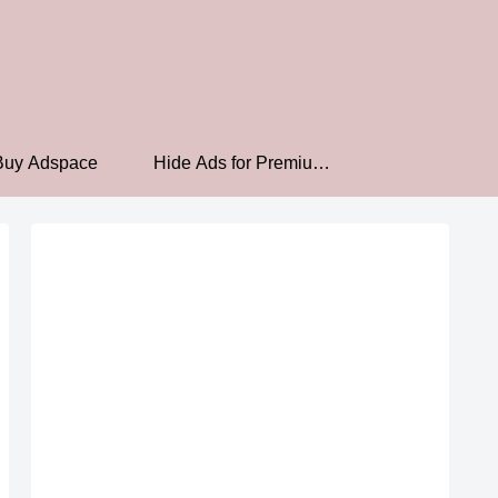
Buy Adspace
Hide Ads for Premium
Members