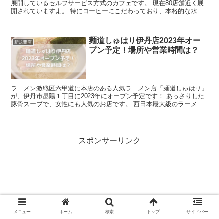
展開しているセルフサービス方式のカフェです。 現在80店舗近く展
開されていますよ。 特にコーヒーにこだわっており、本格的な水出
しコーヒーがリーズナ ...
麺道しゅはり伊丹店2023年オー
新規開店
プン予定！場所や営業時間は？
ラーメン激戦区六甲道に本店のある人気ラーメン店「麺道しゅはり」
が、伊丹市昆陽１丁目に2023年にオープン予定です！ あっさりした
豚骨スープで、女性にも人気のお店です。 西日本最大級のラーメン
イベント「ラーメンEXPO2022...
スポンサーリンク
メニュー
ホーム
検索
トップ
サイドバー