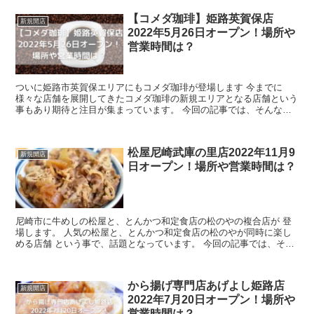
【コメダ珈琲】姫路英賀保店
新規開店
2022年5月26日オープン！場所や
営業時間は？
ついに姫路市英賀保エリアにもコメダ珈琲が登場します 今までに
様々な店舗を展開してきたコメダ珈琲の新規エリアとなる店舗という
事もあり期待と注目が集まっています。 今回の記事では、そんなコ
メダ珈琲のメニュー、そして混雑予想などをまと...
松屋尼崎武庫の里店2022年11月9
新規開店
日オープン！場所や営業時間は？
尼崎市に牛めしの松屋と、とんかつ和定食店の松のやの複合店が 登
場します。 人気の松屋と、とんかつ和定食店の松のやが同時に楽し
める店舗 という事で、話題となっています。 今回の記事では、そん
な松屋尼崎武庫の里店のメニュー、 ...
から揚げ専門店あげよし姫路店
新規開店
2022年7月20日オープン！場所や
営業時間は？