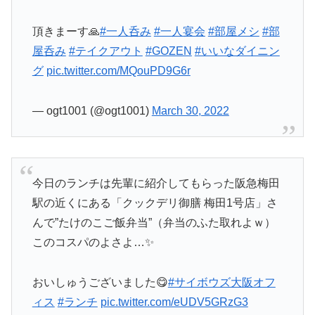
頂きまーす🙏
#一人呑み
#一人宴会
#部屋メシ
#部
屋呑み
#テイクアウト
#GOZEN
#いいなダイニン
グ
pic.twitter.com/MQouPD9G6r
— ogt1001 (@ogt1001)
March 30, 2022
今日のランチは先輩に紹介してもらった阪急梅田
駅の近くにある「クックデリ御膳 梅田1号店」さ
んで”たけのこご飯弁当”（弁当のふた取れよｗ）
このコスパのよさよ…✨
おいしゅうございました😋
#サイボウズ大阪オフ
ィス
#ランチ
pic.twitter.com/eUDV5GRzG3