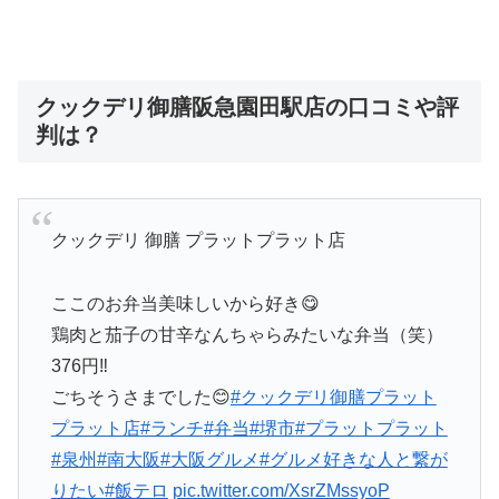
クックデリ御膳阪急園田駅店の口コミや評
判は？
クックデリ 御膳 プラットプラット店
ここのお弁当美味しいから好き😋
鶏肉と茄子の甘辛なんちゃらみたいな弁当（笑）
376円‼️
ごちそうさまでした😊
#クックデリ御膳プラット
プラット店
#ランチ
#弁当
#堺市
#プラットプラット
#泉州
#南大阪
#大阪グルメ
#グルメ好きな人と繋が
りたい
#飯テロ
pic.twitter.com/XsrZMssyoP