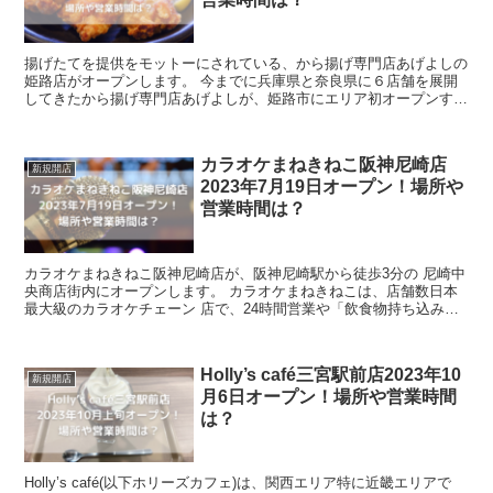
揚げたてを提供をモットーにされている、から揚げ専門店あげよしの
姫路店がオープンします。 今までに兵庫県と奈良県に６店舗を展開
してきたから揚げ専門店あげよしが、姫路市にエリア初オープンする
ということで話題になっています。 今回の記...
カラオケまねきねこ阪神尼崎店
新規開店
2023年7月19日オープン！場所や
営業時間は？
カラオケまねきねこ阪神尼崎店が、阪神尼崎駅から徒歩3分の 尼崎中
央商店街内にオープンします。 カラオケまねきねこは、店舗数日本
最大級のカラオケチェーン 店で、24時間営業や「飲食物持ち込み自
由」なことが特色の、 学生からの人気も...
Holly’s café三宮駅前店2023年10
新規開店
月6日オープン！場所や営業時間
は？
Holly’s café(以下ホリーズカフェ)は、関西エリア特に近畿エリアで