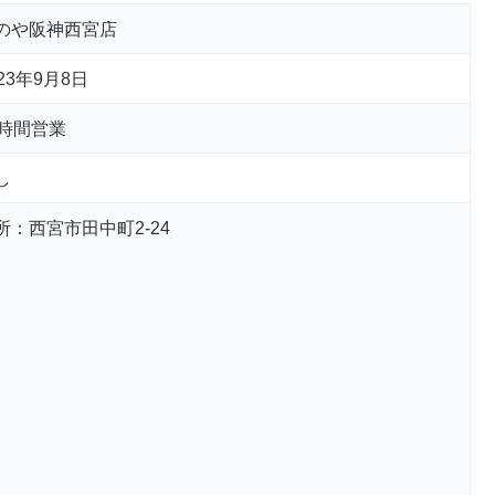
のや阪神西宮店
023年9月8日
4時間営業
し
所：西宮市田中町2-24