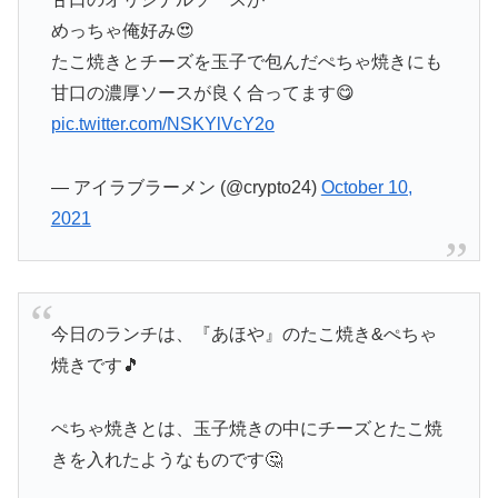
めっちゃ俺好み😍
たこ焼きとチーズを玉子で包んだぺちゃ焼きにも
甘口の濃厚ソースが良く合ってます😋
pic.twitter.com/NSKYlVcY2o
— アイラブラーメン (@crypto24)
October 10,
2021
今日のランチは、『あほや』のたこ焼き&ぺちゃ
焼きです🎵
ぺちゃ焼きとは、玉子焼きの中にチーズとたこ焼
きを入れたようなものです🤔