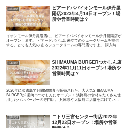
ビアードパパイオンモール伊丹昆
新規開店
陽店2023年4月14日オープン！場
所や営業時間は？
イオンモール伊丹昆陽店に、ビアードパパイオンモール伊丹昆陽店が
オープンします。 ビアードパパは出来立てのシュークリームを提供
する、とても人気の あるシュークリームの専門店ですよ。 購入時に
クリームを入れてくれるので、とって...
SHIMAUMA BURGERつかしん店
新規開店
2022年11月11日オープン! 場所や
営業時間は？
2020年に淡路島で月間5000食も販売された、大人気SHIMAUMA
BURGERが 尼崎市つかしんにオープン！ 淡路島の食材をたくさん使
用したハンバーガーの専門店。 兵庫県や大阪府に店舗を広げている
今勢いのあるお店というこ...
ニトリ三宮センター街店2022年
新規開店
12月23日オープン！場所や営業