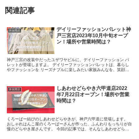
関連記事
デイリーファッションパレット神
新規開店
戸三宮店2023年10月中旬オープ
ン！場所や営業時間は？
神戸三宮の改装中だったユザワヤビルに、デイリーファッション パ
レットが登場しますよ。 デイリーファッションパレットは、暮らし
やファッションを リーズナブルに楽しみたい家族みんなを、笑顔に
してくれる地域に 愛されているお店です。 ...
しあわせどらやき六甲道店2022
新規開店
年7月22日オープン！場所や営業
時間は？
くろーばー結びのしあわせどらやきが、神戸六甲道に登場します。
おしゃれはんこ屋のくろーばーさんが作った、ふんわりもっちりが自
慢のどらやき屋さんです。 今回の記事では、そんなしあわせどらや
き六甲道店のメニュー、そして混雑予想などを...