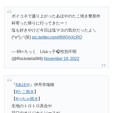
ボイコネで盛り上がったあほやのたこ焼き整形外
科寄った帰りに行ってきたー！
塩も好きやけど今日は塩マヨの気分だったよ＼
(^o^)／(笑)
pic.twitter.com/rINNVyXcRQ
— 69⭐ろっく Lisaっ子🎧️性別不明
(@Rockstela069)
November 18, 2022
『
#あほや
』伊丹市瑞穂
【
#たこ焼き
】
【
#ぺちゃ焼き
】
生地のトロトロ具合や
甘口のオリジナルソースが