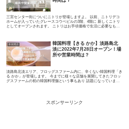
時間は？
三宮センター街についにニトリが登場しますよ。 以前、ニトリデコ
ホームが入っていたグレースコウベビルの3階、4階に 新しくニトリ
としてオープンされます。 ニトリはお手頃価格で生活に必要なもの
が購入できるので、とっても 便利です...
韓国料理【きる かか】淡路島北
新規開店
淡に2022年7月28日オープン！場
所や営業時間は？
淡路島北淡エリア、フロッグスファーム内に、辛くない韓国料理「き
る かか」が登場します。 今までに様々な店舗を展開してきたフロッ
グスファームの初の韓国料理舗という事もあり 話題になっていま
す。 今回の記事では、そんな韓国料理...
スポンサーリンク