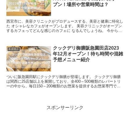
プン！場所や営業時間は？
西宮市に、美容クリニックがプロデュースする、美容と健康に特化し
た オシャレなカフェがオープンします。 美容クリニックがオープン
するカフェってどんな感じのカフェに なるんでしょうね。 今から楽
しみです。 今回の記事では、...
クックデリ御膳阪急園田店2023
新規開店
年12月オープン！待ち時間や混雑
予想メニュー紹介
ついに阪急園田駅にクックデリ御膳が登場します。 クックデリ御膳
は関西に25店舗以上を展開しており、全400～500種類のレパートリ
ーの中から、毎日150～200種類のお惣菜を提供するお惣菜専門で
す。 クックデリ御膳は、パックの惣...
スポンサーリンク