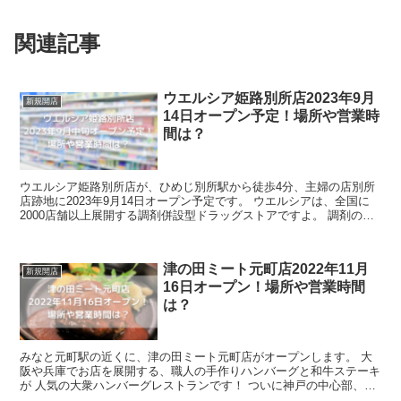
関連記事
ウエルシア姫路別所店2023年9月
新規開店
14日オープン予定！場所や営業時
間は？
ウエルシア姫路別所店が、ひめじ別所駅から徒歩4分、主婦の店別所
店跡地に2023年9月14日オープン予定です。 ウエルシアは、全国に
2000店舗以上展開する調剤併設型ドラッグストアですよ。 調剤の受
付を済ませてから、その合間に日常...
津の田ミート元町店2022年11月
新規開店
16日オープン！場所や営業時間
は？
みなと元町駅の近くに、津の田ミート元町店がオープンします。 大
阪や兵庫でお店を展開する、職人の手作りハンバーグと和牛ステーキ
が 人気の大衆ハンバーグレストランです！ ついに神戸の中心部、元
町にお店ができるという事で注目されてい...