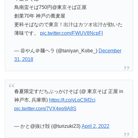
鳥南蛮そば750円@東京そば正屋
創業70年 神戸の蕎麦屋
更科そばなので東京！出汁はカツオ出汁が効いた
薄味です。
pic.twitter.com/FWUV8NcpFI
— 谷やん＠麺ヘラ (@taniyan_Kobe_)
December
31, 2018
春夏限定すだちぶっかけそば (@ 東京そば 正屋 in
神戸市, 兵庫県)
https://t.co/vLpC9jf2ci
pic.twitter.com/7VX4ep9A8S
— かと@抜け殻 (@turizuki23)
April 2, 2022