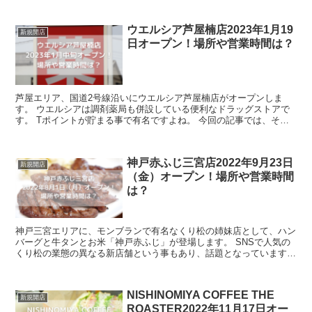
ウエルシア芦屋楠店2023年1月19
新規開店
日オープン！場所や営業時間は？
芦屋エリア、国道2号線沿いにウエルシア芦屋楠店がオープンしま
す。 ウエルシアは調剤薬局も併設している便利なドラッグストアで
す。 Tポイントが貯まる事で有名ですよね。 今回の記事では、そん
なウエルシア芦屋楠店の場所や営業時間...
神戸赤ふじ三宮店2022年9月23日
新規開店
（金）オープン！場所や営業時間
は？
神戸三宮エリアに、モンブランで有名なくり松の姉妹店として、ハン
バーグと牛タンとお米「神戸赤ふじ」が登場します。 SNSで人気の
くり松の業態の異なる新店舗という事もあり、話題となっています
よ。 神戸赤ふじは、神戸牛100％でつなぎ...
NISHINOMIYA COFFEE THE
新規開店
ROASTER2022年11月17日オー