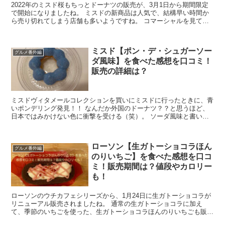
2022年のミスド桜もちっとドーナツの販売が、3月1日から期間限定
で開始になりましたね。 ミスドの新商品は人気で、結構早い時間か
ら売り切れてしまう店舗も多いようですね。 コマーシャルを見て気
になっていたので、ミスドの桜もちっとド...
ミスド【ポン・デ・シュガーソー
グルメ番外編
ダ風味】を食べた感想を口コミ！
販売の詳細は？
ミスドヴィタメールコレクションを買いにミスドに行ったときに、青
いポンデリング発見！！ なんだか外国のドーナツ？？と思うほど、
日本ではみかけない色に衝撃を受ける（笑）。 ソーダ風味と書いて
あり、不思議な味の設定に購入してみたい意欲満載！！...
ローソン【生ガトーショコラほん
グルメ番外編
のりいちご】を食べた感想を口コ
ミ！販売期間は？値段やカロリー
も！
ローソンのウチカフェシリーズから、1月24日に生ガトーショコラが
リニューアル販売されましたね。 通常の生ガトーショコラに加え
て、季節のいちごを使った、生ガトーショコラほんのりいちごも販売
されました。 見た目がピンクで可愛くて...