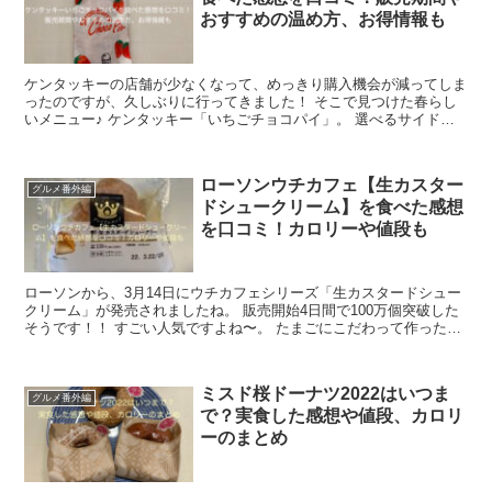
おすすめの温め方、お得情報も
ケンタッキーの店舗が少なくなって、めっきり購入機会が減ってしま
ったのですが、久しぶりに行ってきました！ そこで見つけた春らし
いメニュー♪ ケンタッキー「いちごチョコパイ」。 選べるサイドで
も選べたので、迷わず選んじゃいました。 ...
ローソンウチカフェ【生カスター
グルメ番外編
ドシュークリーム】を食べた感想
を口コミ！カロリーや値段も
ローソンから、3月14日にウチカフェシリーズ「生カスタードシュー
クリーム」が発売されましたね。 販売開始4日間で100万個突破した
そうです！！ すごい人気ですよね〜。 たまごにこだわって作ったス
イーツのようですよ。 ローソン公式...
ミスド桜ドーナツ2022はいつま
グルメ番外編
で？実食した感想や値段、カロリ
ーのまとめ