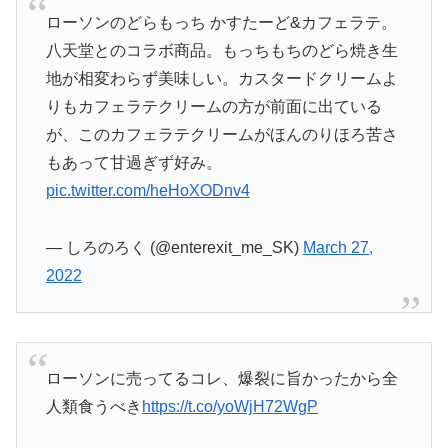
ローソンのどらもっち かすたーど&カフェラテ。
八天堂とのコラボ商品。もっちもちのどら焼き生
地が相変わらず美味しい。カスタードクリームよ
りもカフェラテクリームの方が前面に出ている
が、このカフェラテクリームがほんのりほろ苦さ
もあって甘過ぎず好み。
pic.twitter.com/heHoXODnv4
— しろのろく (@enterexit_me_SK)
March 27,
2022
ローソンに売ってるコレ、爆裂に旨かったから全
人類食うべき
https://t.co/yoWjH72WgP