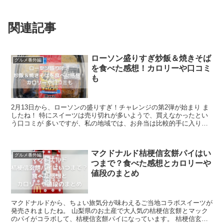
関連記事
ローソン盛りすぎ炒飯＆焼きそば
グルメ番外編
を食べた感想！カロリーや口コミ
も
2月13日から、ローソンの盛りすぎ！チャレンジの第2弾が始まり ま
したね！ 特にスイーツは売り切れが多いようで、買えなかったとい
う口コミが 多いですが、私の地域では、お弁当は比較的手に入りや
すいような気が します。 盛りす...
マクドナルド桔梗信玄餅パイはい
グルメ番外編
つまで？食べた感想とカロリーや
値段のまとめ
マクドナルドから、ちょい旅気分が味わえるご当地コラボスイーツが
発売されましたね。 山梨県のお土産で大人気の桔梗信玄餅とマック
のパイがコラボして、桔梗信玄餅パイになっています。 桔梗信玄餅