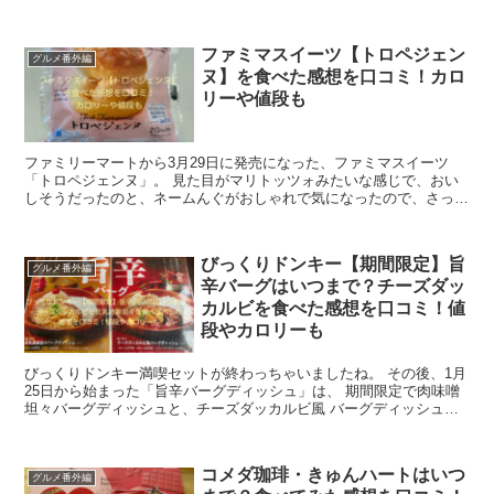
がパイになるとどんな感じになるのか、とって...
ファミマスイーツ【トロペジェン
グルメ番外編
ヌ】を食べた感想を口コミ！カロ
リーや値段も
ファミリーマートから3月29日に発売になった、ファミマスイーツ
「トロペジェンヌ」。 見た目がマリトッツォみたいな感じで、おい
しそうだったのと、ネームんぐがおしゃれで気になったので、さっそ
く購入してみました。 どんなスイーツなのか、食...
びっくりドンキー【期間限定】旨
グルメ番外編
辛バーグはいつまで？チーズダッ
カルビを食べた感想を口コミ！値
段やカロリーも
びっくりドンキー満喫セットが終わっちゃいましたね。 その後、1月
25日から始まった「旨辛バーグディッシュ」は、 期間限定で肉味噌
坦々バーグディッシュと、チーズダッカルビ風 バーグディッシュの2
種類が発売されました。 今回は、...
コメダ珈琲・きゅんハートはいつ
グルメ番外編