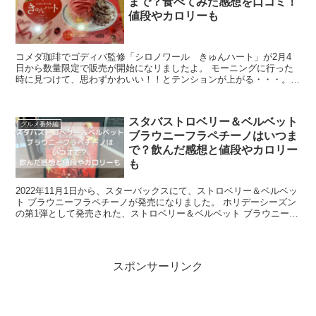
まで？食べてみた感想を口コミ！
値段やカロリーも
コメダ珈琲でゴディバ監修「シロノワール きゅんハート」が2月4
日から数量限定で販売が開始になリましたよ。 モーニングに行った
時に見つけて、思わずかわいい！！とテンションが上がる・・・。
ゴディバだし、食べてみたーいとおもって、パンを食べ...
スタバストロベリー＆ベルベット
グルメ番外編
ブラウニーフラペチーノはいつま
で？飲んだ感想と値段やカロリー
も
2022年11月1日から、スターバックスにて、ストロベリー＆ベルベッ
ト ブラウニーフラペチーノが発売になりました。 ホリデーシーズン
の第1弾として発売された、ストロベリー＆ベルベット ブラウニーフ
ラペチーノは、アメリカのレッドベル...
スポンサーリンク