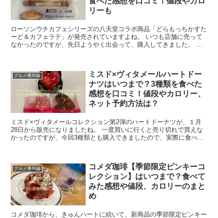
食べた感想を口コミ！値段やカロ
リーも
ローソンウチカフェシリーズの八天堂コラボ商品「どらもっちかすた
ーど＆カフェラテ」が発売されていますよね。 いつも店舗に売って
なかったのですが、先日ようやく出会って、購入してきました。 八
天堂のカスタードクリーム、おいしいですよね...
ミスド×ヴィタメールハートドー
グルメ番外編
ナツはいつまで？3種類を食べた
感想を口コミ！値段やカロリー、
ネット予約方法は？
ミスド×ヴィタメールコレクション第2弾のハートドーナツが、１月
28日から販売になりましたね。 一度買いに行くと売り切れで買えな
かったのですが、今回3種類とも購入できましたので、実際に食べて
みた感想と、販売期間や値段、カロリー、ネットオーダ...
コメダ珈琲【季節限定ピンキーコ
グルメ番外編
レクション】はいつまで？食べて
みた感想や値段、カロリーのまと
め
コメダ珈琲から、きゅんハートに続いて、新商品の季節限定ピンキー