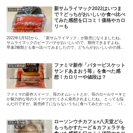
新サムライマック2022はいつま
グルメ番外編
で？どっちがおいしいか食べ比べ
てみた感想を口コミ！価格やカロ
リーも
2022年1月5日から、「新サムライマック」が販売になりましたね。
サムライマックのビーフパテがおいしいので、期待できますよね。
早速2種類とも食べ比べてみましたので、どちらがおいしいかの感
想、気になる販売期間やカロリーなどをま...
ファミマ新作「バタービスケット
グルメ番外編
サンドあまおう苺」を食べた感
想！カロリーや値段は？
ファミマの新作スイーツ、苺のオムレットとか、苺のロールケーキと
か魅力的な苺のスイーツがたくさん発売されましたね。 とっても悩
んだのですが、販売終了にならないうちに食べてみたかった、「バタ
ービスケットサンドあまおう苺」を購入しました...
ローソンウチカフェ×八天堂どら
グルメ番外編
もっちかすたーど＆カフェラテを