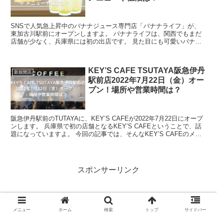
SNSで人気急上昇中のバナナジュース専門店「バナナライフ」が、
東加古川駅前にオープンしますよ。 バナナライフは、関西でもまだ
店舗が少なく、兵庫県には初の出店です。 見た目にも可愛いバナナ
ジュースの専門店のオープンが楽しみですね。...
KEY’S CAFE TSUTAYA阪急伊丹
新規開店
駅前店2022年7月22日（金）オー
プン！場所や営業時間は？
阪急伊丹駅前のTUTAYAに、KEY’S CAFEが2022年7月22日にオープ
ンします。 兵庫県で初の店舗となるKEY’S CAFEということで、話
題になっていますよ。 今回の記事では、そんなKEY’S CAFEのメニ
ュー、そ...
スポンサーリンク
メニュー
ホーム
検索
トップ
サイドバー