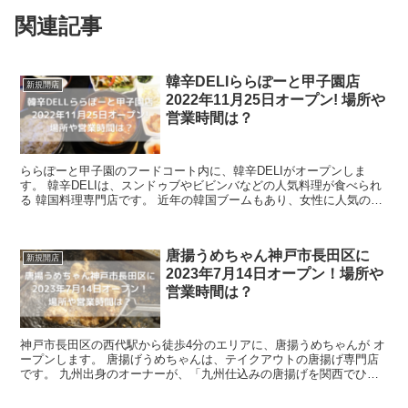
関連記事
韓辛DELIららぽーと甲子園店
新規開店
2022年11月25日オープン! 場所や
営業時間は？
ららぽーと甲子園のフードコート内に、韓辛DELIがオープンしま
す。 韓辛DELIは、スンドゥブやビビンバなどの人気料理が食べられ
る 韓国料理専門店です。 近年の韓国ブームもあり、女性に人気のお
店ですので、新しい店舗にも注目です...
唐揚うめちゃん神戸市長田区に
新規開店
2023年7月14日オープン！場所や
営業時間は？
神戸市長田区の西代駅から徒歩4分のエリアに、唐揚うめちゃんが オ
ープンします。 唐揚げうめちゃんは、テイクアウトの唐揚げ専門店
です。 九州出身のオーナーが、「九州仕込みの唐揚げを関西でひろ
めたい！」 という想いで、夢だった自...