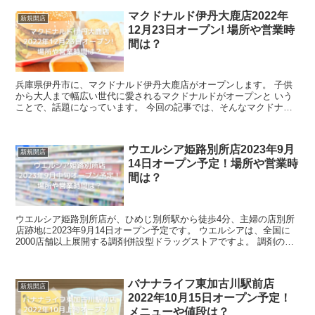
マクドナルド伊丹大鹿店2022年
新規開店
12月23日オープン! 場所や営業時
間は？
兵庫県伊丹市に、マクドナルド伊丹大鹿店がオープンします。 子供
から大人まで幅広い世代に愛されるマクドナルドがオープンと いう
ことで、話題になっています。 今回の記事では、そんなマクドナル
ド伊丹大鹿店のメニュー、そして 混雑予...
ウエルシア姫路別所店2023年9月
新規開店
14日オープン予定！場所や営業時
間は？
ウエルシア姫路別所店が、ひめじ別所駅から徒歩4分、主婦の店別所
店跡地に2023年9月14日オープン予定です。 ウエルシアは、全国に
2000店舗以上展開する調剤併設型ドラッグストアですよ。 調剤の受
付を済ませてから、その合間に日常...
バナナライフ東加古川駅前店
新規開店
2022年10月15日オープン予定！
メニューや値段は？