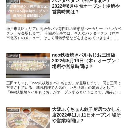
パンタベタン（神戸市北区）
新規開店
2022年6月中旬オープン！場所や
営業時間は？
神戸市北区エリアに高級食パン専門店の新形態ベーカリー「パンタベ
タン」が登場します。 今回の記事では、そんなパンタベタン（神戸
市北区）のメニュー、そして混雑予想などをまとめていきます。 パ
ンタベタン（神戸市北区）2022年６月中旬オー...
neo鉄板焼きバルもじお三田店
新規開店
2022年5月19日（木）オープン！
場所や営業時間は？
三田エリアに「neo鉄板焼きバルもじお」が登場します。 同じ三田で
営業されている、燻製料理で人気の「いろり燻」の姉妹店として、
「neo鉄板焼きバルもじお」がオープンするということで、期待と注
目が集まっています。 今回の記事では、...
大阪ふくちぁん餃子厨房つかしん
新規開店
店2022年11月11日オープン! 場所
や営業時間は？