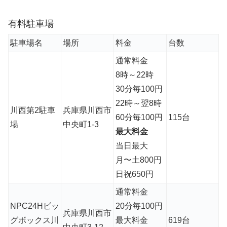
有料駐車場
駐車場名
場所
料金
台数
通常料金
8時～22時
30分毎100円
22時～翌8時
川西第2駐車
兵庫県川西市
60分毎100円
115台
場
中央町1-3
最大料金
当日最大
月〜土800円
日祝650円
通常料金
NPC24Hビッ
20分毎100円
兵庫県川西市
グボックス川
最大料金
619台