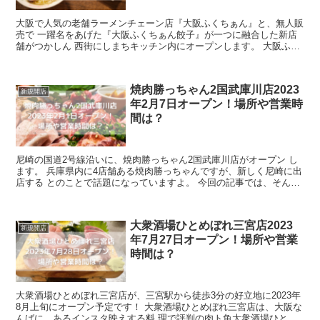
大阪で人気の老舗ラーメンチェーン店『大阪ふくちぁん』と、無人販
売で 一躍名をあげた『大阪ふくちぁん餃子』が一つに融合した新店
舗がつかしん 西街にしまちキッチン内にオープンします。 大阪ふく
ちぁんは大阪にたくさん店舗がありますが、兵...
焼肉勝っちゃん2国武庫川店2023
新規開店
年2月7日オープン！場所や営業時
間は？
尼崎の国道2号線沿いに、焼肉勝っちゃん2国武庫川店がオープン し
ます。 兵庫県内に4店舗ある焼肉勝っちゃんですが、新しく尼崎に出
店する とのことで話題になっていますよ。 今回の記事では、そんな
焼肉勝っちゃん2国武庫川店のメニ...
大衆酒場ひとめぼれ三宮店2023
新規開店
年7月27日オープン！場所や営業
時間は？
大衆酒場ひとめぼれ三宮店が、三宮駅から徒歩3分の好立地に2023年
8月上旬にオープン予定です！ 大衆酒場ひとめぼれ三宮店は、大阪な
んばに、あるインスタ映えする料 理で評判の肉ト魚大衆酒場ひとめ