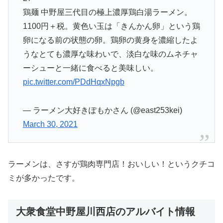
鶏麺 中野屋三代目の極上濃厚鶏白湯ラーメン。
1100円＋税。黄色い玉は「きんかん卵」という鶏
卵になる前の状態の卵。鶏卵の黄身を濃縮したよ
うなとても濃厚な味わいで、淡白な味のムネチャ
ーシューと一緒に食べると美味しい。
pic.twitter.com/PDdHqxNpgb
— ラーメン大好きぽもかさん (@east253kei)
March 30, 2021
ラーメンは、さすが鶏肉専門店！おいしい！というクチコ
ミが多かったです。
大衆食堂中野屋川西店のアルバイト情報