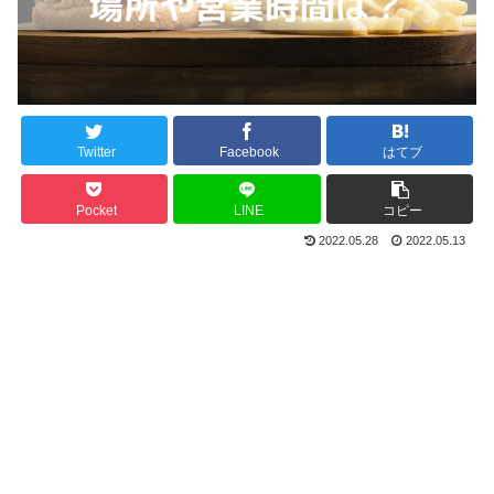
Twitter
Facebook
はてブ
Pocket
LINE
コピー
2022.05.28
2022.05.13