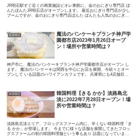
JR明石駅すぐ近くの商業施設ピオレ東館に、金のおにぎり専門店 ぼ
んたぼんたJR明石店がオープンします。 最近おにぎり専門店が少し
ブームですが、金のおにぎり専門店ぼんた ぼんたも人気のおにぎり
専門店ですよ。 関西では梅田、芦屋...
魔法のパンケーキブランチ神戸学
新規開店
園都市店2023年1月26日オープ
ン！場所や営業時間は？
神戸市に、魔法のパンケーキブランチ神戸学園都市店がオープン し
ます。 魔法のパンケーキは関西を中心にお店を展開、今続々とオー
プンして いる話題のハワイアンカフェです。 兵庫県にも4店舗目の
オープンということで注目が集まってい...
韓国料理【きる かか】淡路島北
新規開店
淡に2022年7月28日オープン！場
所や営業時間は？
淡路島北淡エリア、フロッグスファーム内に、辛くない韓国料理「き
る かか」が登場します。 今までに様々な店舗を展開してきたフロッ
グスファームの初の韓国料理舗という事もあり 話題になっていま
す。 今回の記事では、そんな韓国料理...