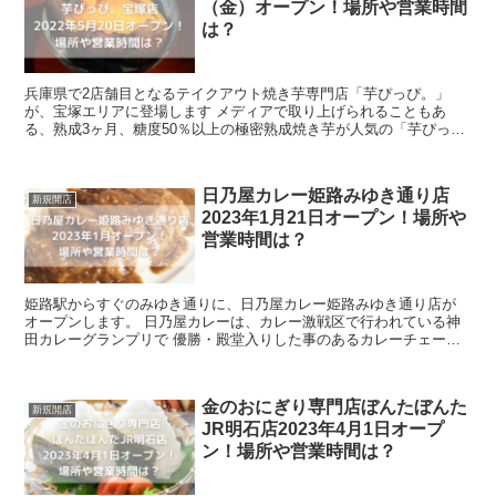
（金）オープン！場所や営業時間
は？
兵庫県で2店舗目となるテイクアウト焼き芋専門店「芋ぴっぴ。」
が、宝塚エリアに登場します メディアで取り上げられることもあ
る、熟成3ヶ月、糖度50％以上の極密熟成焼き芋が人気の「芋ぴっ
ぴ。」の兵庫県2店舗目登場という事もあり、期待と注目...
日乃屋カレー姫路みゆき通り店
新規開店
2023年1月21日オープン！場所や
営業時間は？
姫路駅からすぐのみゆき通りに、日乃屋カレー姫路みゆき通り店が
オープンします。 日乃屋カレーは、カレー激戦区で行われている神
田カレーグランプリで 優勝・殿堂入りした事のあるカレーチェーン
店です。 兵庫県には4店舗目の出店で話...
金のおにぎり専門店ぼんたぼんた
新規開店
JR明石店2023年4月1日オープ
ン！場所や営業時間は？